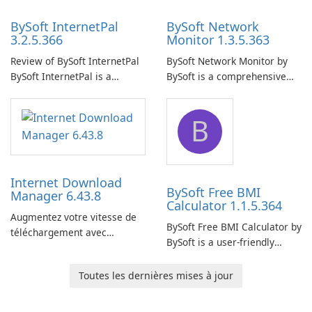
BySoft InternetPal
BySoft Network
3.2.5.366
Monitor 1.3.5.363
Review of BySoft InternetPal
BySoft Network Monitor by
BySoft InternetPal is a
BySoft is a comprehensive
comprehensive software
network monitoring software
application designed to
designed to help businesses
B
monitor your internet
effectively manage their
connection and provide real-
network infrastructure.
time insights into its
performance.
Internet Download
BySoft Free BMI
Manager 6.43.8
Calculator 1.1.5.364
Augmentez votre vitesse de
BySoft Free BMI Calculator by
téléchargement avec
BySoft is a user-friendly
Internet Download Manager !
software application
designed to help you
Toutes les dernières mises à jour
calculate your Body Mass
Index quickly and accurately.