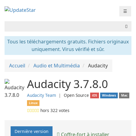
☰
Tous les téléchargements gratuits. Fichiers originaux
uniquement. Virus vérifié et sûr.
Accueil
Audio et Multimédia
Audacity
Audacity 3.7.8.0
Audacity Team
❘
Open Source
iOS
Windows
Mac
Linux
hors
322
votes
Dernière version
Coffre-fort à installer