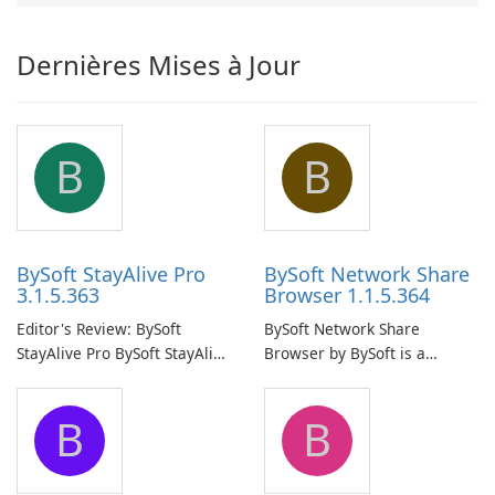
Dernières Mises à Jour
B
B
BySoft StayAlive Pro
BySoft Network Share
3.1.5.363
Browser 1.1.5.364
Editor's Review: BySoft
BySoft Network Share
StayAlive Pro BySoft StayAlive
Browser by BySoft is a
Pro is a reliable software
comprehensive software
application designed to
application that allows users
B
B
ensure the continuous and
to easily browse and manage
uninterrupted operation of
shared folders on their
your computer system.
network.