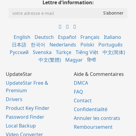
Lettre d'information:
English
Deutsch
Español
Français
Italiano
日本語
한국어
Nederlands
Polski
Português
Русский
Svenska
Türkçe
Tiếng Việt
中文(简体)
中文(繁體)
Magyar
हिन्दी
UpdateStar
Aide & Commentaires
UpdateStar Free &
DMCA
Premium
FAQ
Drivers
Contact
Product Key Finder
Confidentialité
Password Finder
Annuler les contrats
Local Backup
Remboursement
Video Converter