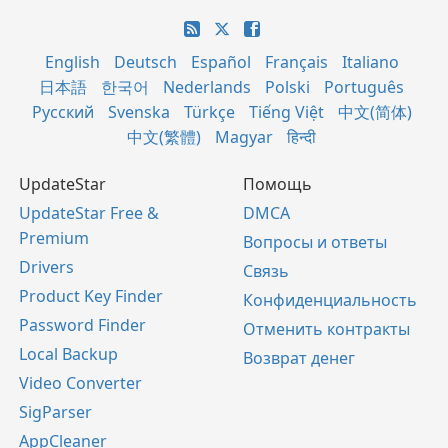
English
Deutsch
Español
Français
Italiano
日本語
한국어
Nederlands
Polski
Português
Русский
Svenska
Türkçe
Tiếng Việt
中文(简体)
中文(繁體)
Magyar
हिन्दी
UpdateStar
Помощь
UpdateStar Free &
DMCA
Premium
Вопросы и ответы
Drivers
Связь
Product Key Finder
Конфиденциальность
Password Finder
Отменить контракты
Local Backup
Возврат денег
Video Converter
SigParser
AppCleaner