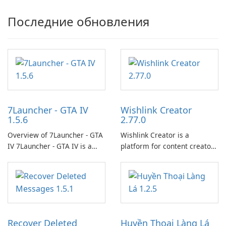
Последние обновления
7Launcher - GTA IV
Wishlink Creator
1.5.6
2.77.0
Overview of 7Launcher - GTA
Wishlink Creator is a
IV 7Launcher - GTA IV is a
platform for content creators
specialized software
designed to monetize their
application designed to
work through built-in brand
optimize the gaming
partnerships and integrated
experience for Grand Theft
tools for content distribution
Auto IV.
and audience engagement.
Recover Deleted
Huyền Thoại Làng Lá