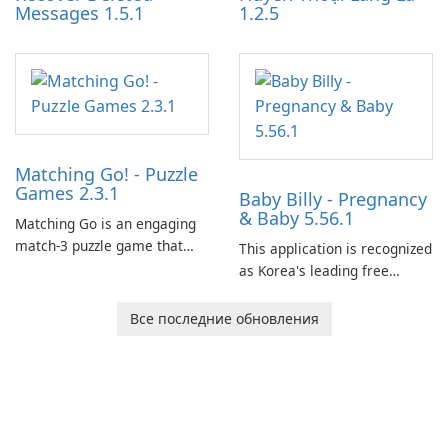
Messages 1.5.1
1.2.5
Matching Go! - Puzzle
Games 2.3.1
Baby Billy - Pregnancy
& Baby 5.56.1
Matching Go is an engaging
match-3 puzzle game that
This application is recognized
invites players to join Chloe
as Korea's leading free
and her charming corgi,
platform for pregnancy and
Ollie, on an adventurous
baby tracking, offering
Все последние обновления
journey across diverse
essential healthcare tips and
landscapes.
doctor-approved articles.