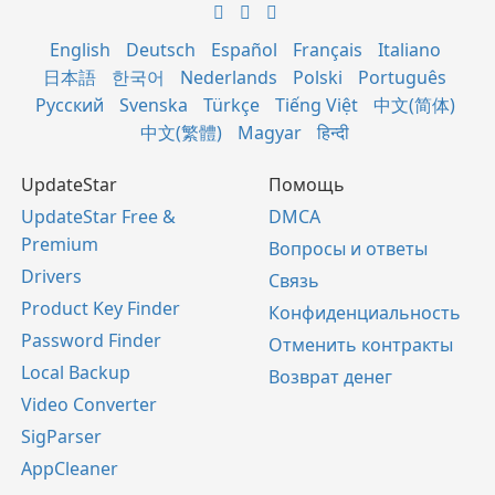
English
Deutsch
Español
Français
Italiano
日本語
한국어
Nederlands
Polski
Português
Русский
Svenska
Türkçe
Tiếng Việt
中文(简体)
中文(繁體)
Magyar
हिन्दी
UpdateStar
Помощь
UpdateStar Free &
DMCA
Premium
Вопросы и ответы
Drivers
Связь
Product Key Finder
Конфиденциальность
Password Finder
Отменить контракты
Local Backup
Возврат денег
Video Converter
SigParser
AppCleaner