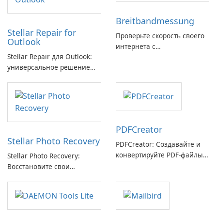
Breitbandmessung
Stellar Repair for
Проверьте скорость своего
Outlook
интернета с
Stellar Repair для Outlook:
Breitbandmessung от zafaco
универсальное решение
GmbH!
для восстановления
электронной почты
PDFCreator
Stellar Photo Recovery
PDFCreator: Создавайте и
конвертируйте PDF-файлы с
Stellar Photo Recovery:
легкостью!
Восстановите свои
потерянные воспоминания
с легкостью