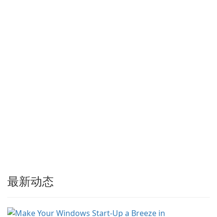
流媒体和批处理站点资源以供
离线使用的工具。Tonec 的定
期更新保持了与 Chrome、
Edge、Firefox 及其他基于
Chromium …
最新动态