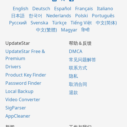
English
Deutsch
Español
Français
Italiano
日本語
한국어
Nederlands
Polski
Português
Русский
Svenska
Türkçe
Tiếng Việt
中文(简体)
中文(繁體)
Magyar
हिन्दी
UpdateStar
帮助＆反馈
UpdateStar Free &
DMCA
Premium
常见问题解答
Drivers
联系方式
Product Key Finder
隐私
Password Finder
取消合同
Local Backup
退款
Video Converter
SigParser
AppCleaner