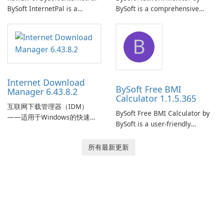
BySoft InternetPal is a
BySoft is a comprehensive
comprehensive software
network monitoring software
application designed to
designed to help businesses
B
monitor your internet
effectively manage their
connection and provide real-
network infrastructure.
time insights into its
performance.
Internet Download
BySoft Free BMI
Manager 6.43.8.2
Calculator 1.1.5.365
互联网下载管理器（IDM）
BySoft Free BMI Calculator by
——适用于Windows的快速可
BySoft is a user-friendly
靠下载管理器 Tonec Inc. 的互
software application
联网下载管理器（IDM）是
designed to help you
所有最新更新
Microsoft Windows 的历史悠
calculate your Body Mass
久的下载加速器和管理器，专
Index quickly and accurately.
注于速度、可靠性和紧密的浏
览器集成。IDM 采用动态文件
分割、多部分下载和连接重用
来加快下载速度，提供强大的
简历和恢复功能，并提供获取