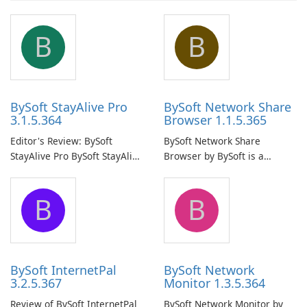
B
B
BySoft StayAlive Pro
BySoft Network Share
3.1.5.364
Browser 1.1.5.365
Editor's Review: BySoft
BySoft Network Share
StayAlive Pro BySoft StayAlive
Browser by BySoft is a
Pro is a reliable software
comprehensive software
application designed to
application that allows users
B
B
ensure the continuous and
to easily browse and manage
uninterrupted operation of
shared folders on their
your computer system.
network.
BySoft InternetPal
BySoft Network
3.2.5.367
Monitor 1.3.5.364
Review of BySoft InternetPal
BySoft Network Monitor by