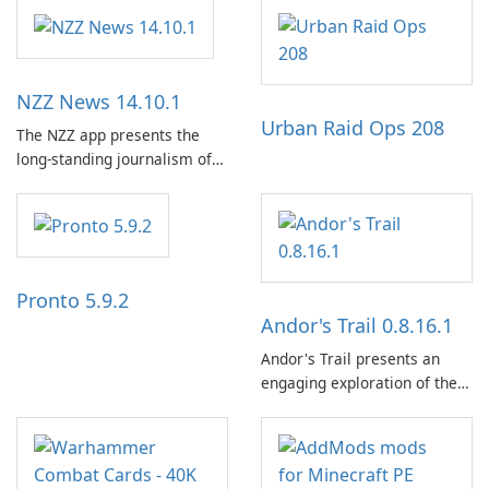
NZZ News 14.10.1
Urban Raid Ops 208
The NZZ app presents the
long-standing journalism of
the NZZ, rooted in
independence, open debate,
and a liberal outlook that
embraces diverse opinion.
Pronto 5.9.2
Andor's Trail 0.8.16.1
Andor's Trail presents an
engaging exploration of the
fantasy world of Dhayavar,
centered around the pursuit
of your brother, Andor,
through a quest-driven