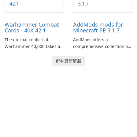
narrative inspired by classic
role-playing games.
Warhammer Combat
AddMods mods for
Cards - 40K 42.1
Minecraft PE 3.1.7
The eternal conflict of
AddMods offers a
Warhammer 40,000 takes a
comprehensive collection of
new turn in Warhammer
add-ons for Minecraft PE,
Combat Cards - 40K, a card
allowing you to enhance your
所有最新更新
game featuring miniatures
gameplay with incredible
from Games Workshop's
mods and maps. With these
Warhammer 40,000
add-ons, your Minecraft PE
Universe.
experience will become even
more captivating and
immersive.