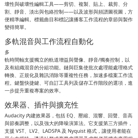
壞性與破壞性編輯工具——剪切、複製、貼上、裁剪、分
割、靜音、淡出與包絡控制——以及波形與頻譜圖視圖，方
便精準編輯。標籤曲目和標記讓播客工作流程的章節與製作
變得簡單。
多軌混音與工作流程自動化
多
軌時間軸支援獨立的軌道增益與聲像、靜音/獨奏控制，以
及有組織混音的分組功能。鏈與巨集使批次處理能處理格式
轉換、正規化及雜訊消除等重複性任務，加速多檔案工作流
程。鍵盤快捷鍵、可自訂工具列及儲存工作階段的選項，進
一步提升重複專案的效率。
效果器、插件與擴充性
Audacity 內建效果器，包括 EQ、壓縮、混響、回聲、音高
與節奏調整，以及強大的降噪演算法。它支援第三方插件，
支援 VST、LV2、LADSPA 及 Nyquist 格式，讓使用者能在