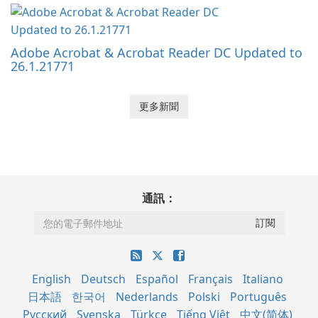
Adobe Acrobat & Acrobat Reader DC Updated to
26.1.21771
更多新聞
通訊：
English
Deutsch
Español
Français
Italiano
日本語
한국어
Nederlands
Polski
Português
Русский
Svenska
Türkçe
Tiếng Việt
中文(简体)